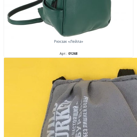
Рюкзак «Лейла»
Арт.:
01268