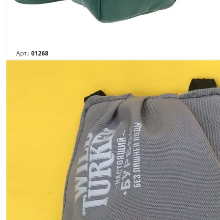
Арт.:
01268