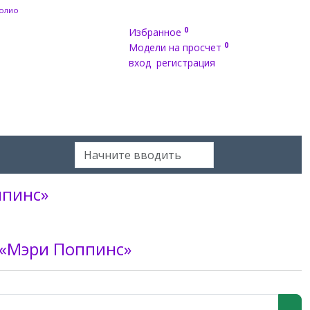
олио
0
Избранное
0
Модели на просчет
вход
регистрация
ппинс»
 «Мэри Поппинс»