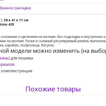
бранное (закладки)
Г):
38 x 41 x 11 см
йлон 420
 основным отделением на молнии. Без подкладки и внутренних к
ан на молнии. Ручки и съемный регулируемый ремень выпонены
ка, карабин, полукольца, бегунок.
ной модели можно изменить (на выбор
кань)
для пошива
ериалов
и комплектующие
Похожие товары