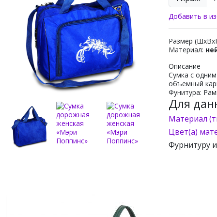
Добавить в из
Размер (ШхВх
Материал:
не
Описание
Сумка с одним
объемный карм
Фунитура: Рам
Для дан
Материал (т
Цвет(а) мат
Фурнитуру 