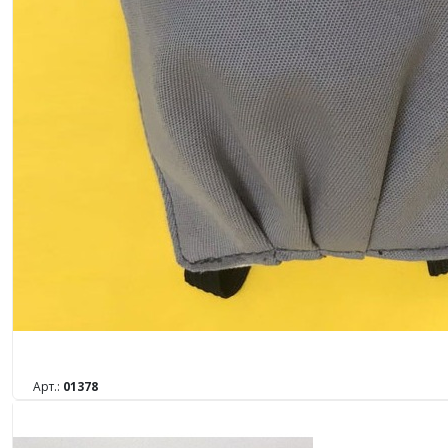
Арт.:
01378