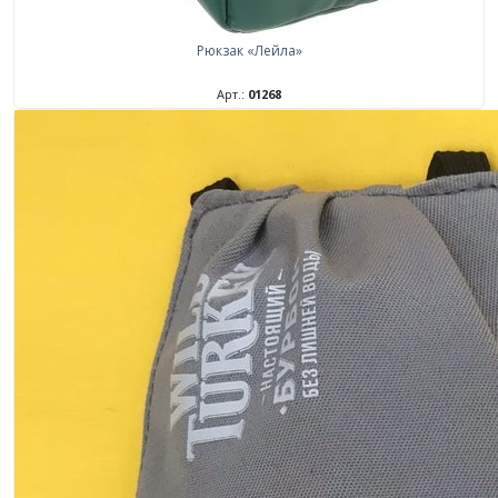
Рюкзак «Лейла»
Арт.:
01268