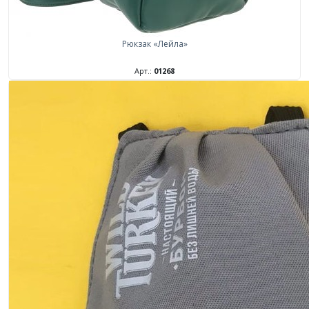
Рюкзак «Лейла»
Арт.:
01268