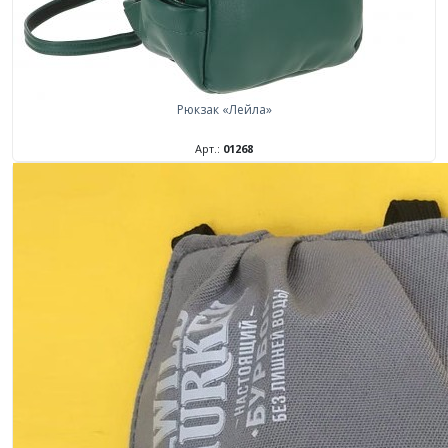
Рюкзак «Лейла»
Арт.:
01268