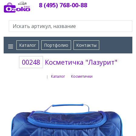
8 (495) 768-00-88
Каталог
Портфолио
Контакты
00248
Косметичка "Лазурит"
Каталог
Косметички
|