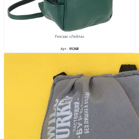
Рюкзак «Лейла»
Арт.:
01268