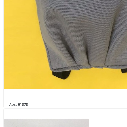
Арт.:
01378