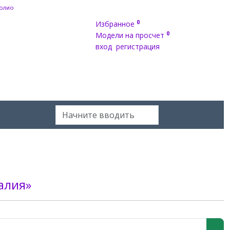
олио
0
Избранное
0
Модели на просчет
вход
регистрация
алия»