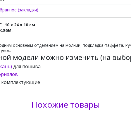
бранное (закладки)
Г):
10 x 24 x 10 см
ж.зам.
одним основным отделением на молнии, подкладка-таффета. Ру
гунок.
ной модели можно изменить (на выбор
кань)
для пошива
ериалов
и комплектующие
Похожие товары