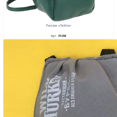
Рюкзак «Лейла»
Арт.:
01268