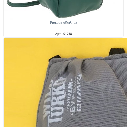
Рюкзак «Лейла»
Арт.:
01268