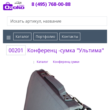
8 (495) 768-00-88
Каталог
Портфолио
Контакты
00201
Конференц -сумка "Ультима"
Каталог
Конференц сумки
|