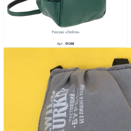
Рюкзак «Лейла»
Арт.:
01268