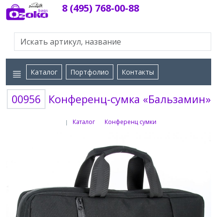
8 (495) 768-00-88
Каталог
Портфолио
Контакты
00956
Конференц-сумка «Бальзамин»
Каталог
Конференц сумки
|