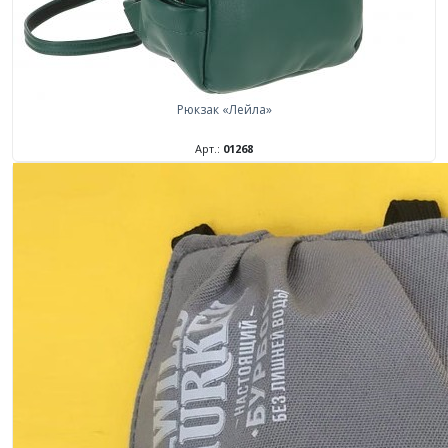
Рюкзак «Лейла»
Арт.:
01268