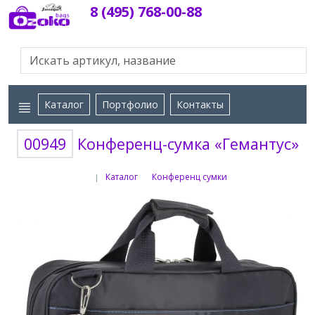
8 (495) 768-00-88
Каталог
Портфолио
Контакты
00949
Конференц-сумка «Гемантус»
Каталог
Конференц сумки
|