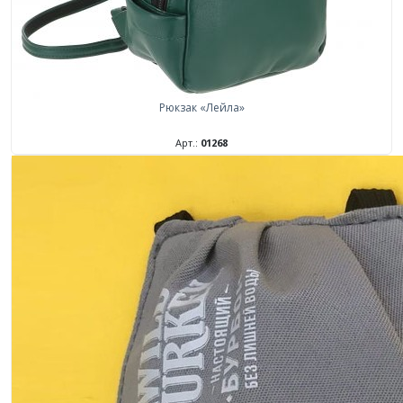
Рюкзак «Лейла»
Арт.:
01268