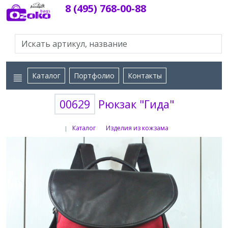
8 (495) 768-00-88
Каталог
Портфолио
Контакты
00629
Рюкзак "Гида"
Каталог
Изделия из кожзама
|