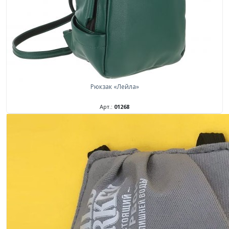
Рюкзак «Лейла»
Арт.:
01268