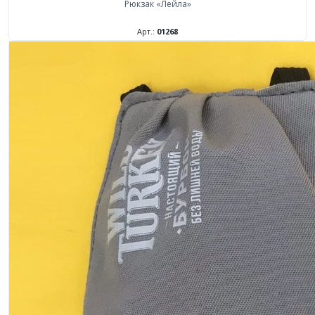
Рюкзак «Лейла»
Арт.:
01268